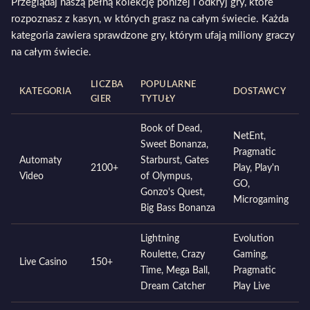
Przeglądaj naszą pełną kolekcję poniżej i odkryj gry, które
rozpoznasz z kasyn, w których grasz na całym świecie. Każda
kategoria zawiera sprawdzone gry, którym ufają miliony graczy
na całym świecie.
LICZBA
POPULARNE
KATEGORIA
DOSTAWCY
GIER
TYTUŁY
Book of Dead,
NetEnt,
Sweet Bonanza,
Pragmatic
Automaty
Starburst, Gates
2100+
Play, Play'n
Video
of Olympus,
GO,
Gonzo's Quest,
Microgaming
Big Bass Bonanza
Lightning
Evolution
Roulette, Crazy
Gaming,
Live Casino
150+
Time, Mega Ball,
Pragmatic
Dream Catcher
Play Live