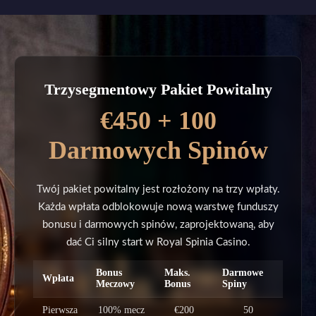
Trzysegmentowy Pakiet Powitalny
€450 + 100
Darmowych Spinów
Twój pakiet powitalny jest rozłożony na trzy wpłaty.
Każda wpłata odblokowuje nową warstwę funduszy
bonusu i darmowych spinów, zaprojektowaną, aby
dać Ci silny start w Royal Spinia Casino.
Bonus
Maks.
Darmowe
Wpłata
Meczowy
Bonus
Spiny
Pierwsza
100% mecz
€200
50