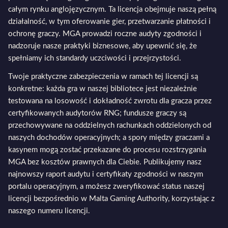
całym rynku anglojęzycznym. Ta licencja obejmuje naszą pełną
działalność, w tym oferowanie gier, przetwarzanie płatności i
ochronę graczy. MGA prowadzi roczne audyty zgodności i
nadzoruje nasze praktyki biznesowe, aby upewnić się, że
spełniamy ich standardy uczciwości i przejrzystości.
Twoje praktyczne zabezpieczenia w ramach tej licencji są
konkretne: każda gra w naszej bibliotece jest niezależnie
testowana na losowość i dokładność zwrotu dla gracza przez
certyfikowanych audytorów RNG; fundusze graczy są
przechowywane na oddzielnych rachunkach oddzielonych od
naszych dochodów operacyjnych; a spory między graczami a
kasynem mogą zostać przekazane do procesu rozstrzygania
MGA bez kosztów prawnych dla Ciebie. Publikujemy nasz
najnowszy raport audytu i certyfikaty zgodności w naszym
portalu operacyjnym, a możesz zweryfikować status naszej
licencji bezpośrednio w Malta Gaming Authority, korzystając z
naszego numeru licencji.