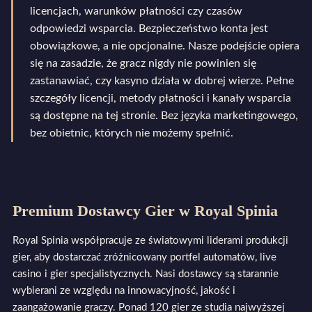
licencjach, warunków płatności czy czasów
odpowiedzi wsparcia. Bezpieczeństwo konta jest
obowiązkowe, a nie opcjonalne. Nasze podejście opiera
się na zasadzie, że gracz nigdy nie powinien się
zastanawiać, czy kasyno działa w dobrej wierze. Pełne
szczegóły licencji, metody płatności i kanały wsparcia
są dostępne na tej stronie. Bez języka marketingowego,
bez obietnic, których nie możemy spełnić.
Premium Dostawcy Gier w Royal Spinia
Royal Spinia współpracuje ze światowymi liderami produkcji
gier, aby dostarczać zróżnicowany portfel automatów, live
casino i gier specjalistycznych. Nasi dostawcy są starannie
wybierani ze względu na innowacyjność, jakość i
zaangażowanie graczy. Ponad 120 gier ze studia najwyższej