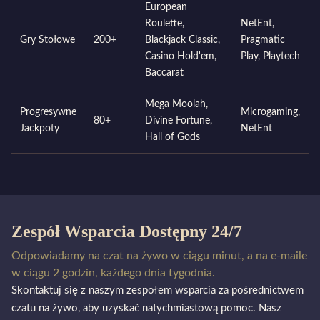
European
Roulette,
NetEnt,
Gry Stołowe
200+
Blackjack Classic,
Pragmatic
Casino Hold'em,
Play, Playtech
Baccarat
Mega Moolah,
Progresywne
Microgaming,
80+
Divine Fortune,
Jackpoty
NetEnt
Hall of Gods
Zespół Wsparcia Dostępny 24/7
Odpowiadamy na czat na żywo w ciągu minut, a na e-maile
w ciągu 2 godzin, każdego dnia tygodnia.
Skontaktuj się z naszym zespołem wsparcia za pośrednictwem
czatu na żywo, aby uzyskać natychmiastową pomoc. Nasz