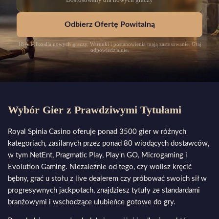
Odbierz Ofertę Powitalną
18+. Tylko dla nowych graczy. Warunki i postanowienia mają zastosowanie. Graj
odpowiedzialnie.
Wybór Gier z Prawdziwymi Tytułami
Royal Spinia Casino oferuje ponad 3500 gier w różnych
kategoriach, zasilanych przez ponad 80 wiodących dostawców,
w tym NetEnt, Pragmatic Play, Play'n GO, Microgaming i
Evolution Gaming. Niezależnie od tego, czy wolisz kręcić
bębny, grać u stołu z live dealerem czy próbować swoich sił w
progresywnych jackpotach, znajdziesz tytuły ze standardami
branżowymi i wschodzące ulubieńce gotowe do gry.