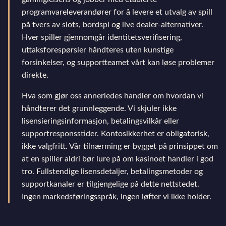
programvareleverandører for å levere et utvalg av spill
på tvers av slots, bordspi og live dealer-alternativer.
Hver spiller gjennomgår identitetsverifisering,
uttaksforespørsler håndteres uten kunstige
forsinkelser, og supportteamet vårt kan løse problemer
direkte.
Hva som gjør oss annerledes handler om hvordan vi
håndterer det grunnleggende. Vi skjuler ikke
lisensieringsinformasjon, betalingsvilkår eller
supportresponsstider. Kontosikkerhet er obligatorisk,
ikke valgfritt. Vår tilnærming er bygget på prinsippet om
at en spiller aldri bør lure på om kasinoet handler i god
tro. Fullstendige lisensdetaljer, betalingsmetoder og
supportkanaler er tilgjengelige på dette nettstedet.
Ingen markedsføringsspråk, ingen løfter vi ikke holder.