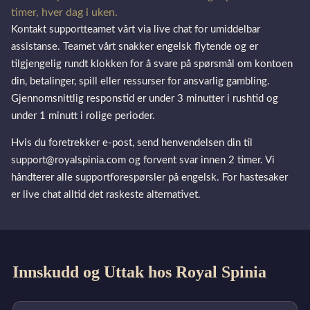
timer, hver dag i uken.
Kontakt supportteamet vårt via live chat for umiddelbar
assistanse. Teamet vårt snakker engelsk flytende og er
tilgjengelig rundt klokken for å svare på spørsmål om kontoen
din, betalinger, spill eller ressurser for ansvarlig gambling.
Gjennomsnittlig responstid er under 3 minutter i rushtid og
under 1 minutt i rolige perioder.
Hvis du foretrekker e-post, send henvendelsen din til
support@royalspinia.com
og forvent svar innen 2 timer. Vi
håndterer alle supportforespørsler på engelsk. For hastesaker
er live chat alltid det raskeste alternativet.
Innskudd og Uttak hos Royal Spinia