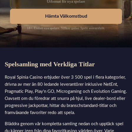
Utformat för nya spelare
Hämta Välkomstbud
18+. Endast nya spelare. Villkor gäller. Spela ansvarsfullt.
Spelsamling med Verkliga Titlar
Royal Spinia Casino erbjuder över 3 500 spel i flera kategorier,
drivna av mer än 80 ledande leverantörer inklusive NetEnt,
Pragmatic Play, Play'n GO, Microgaming och Evolution Gaming.
Oavsett om du föredrar att snurra på hjul, live dealer-bord eller
progressive jackpottar, hittar du branschstandard-titlar och
framväxande favoriter redo att spela.
Bläddra genom vår kompletta samling nedan och upptäck spel
du känner igen från dina favoritkasino världen över. Varje