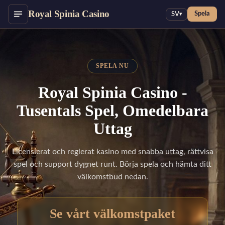
Royal Spinia Casino
Spela
SV
▾
SPELA NU
Royal Spinia Casino -
Tusentals Spel, Omedelbara
Uttag
Licensierat och reglerat kasino med snabba uttag, rättvisa
spel och support dygnet runt. Börja spela och hämta ditt
välkomstbud nedan.
Se vårt välkomstpaket