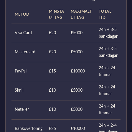
MINSTA
MAXIMALT
TOTAL
METOD
UTTAG
UTTAG
TID
24h + 3-5
Visa Card
£20
£5000
bankdagar
24h + 3-5
Mastercard
£20
£5000
bankdagar
24h + 24
PayPal
£15
£10000
timmar
24h + 24
Skrill
£10
£5000
timmar
24h + 24
Neteller
£10
£5000
timmar
24h + 2-4
Banköverföring
£25
£10000