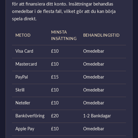
för att finansiera ditt konto. Insättningar behandlas
omedelbar i de flesta fall, vilket gör att du kan börja
spela direkt.
MINSTA
METOD
BEHANDLINGSTID
AVGI
INSÄTTNING
Visa Card
£10
Omedelbar
Ingen
Mastercard
£10
Omedelbar
Ingen
PayPal
£15
Omedelbar
Ingen
Skrill
£10
Omedelbar
Ingen
Neteller
£10
Omedelbar
Ingen
Banköverföring
£20
1-2 Bankdagar
Ingen
Apple Pay
£10
Omedelbar
Ingen