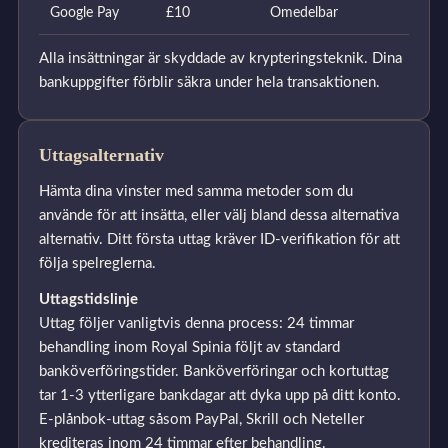
Google Pay
£10
Omedelbar
Ingen
Alla insättningar är skyddade av krypteringsteknik. Dina
bankuppgifter förblir säkra under hela transaktionen.
Uttagsalternativ
Hämta dina vinster med samma metoder som du
använde för att insätta, eller välj bland dessa alternativa
alternativ. Ditt första uttag kräver ID-verifikation för att
följa spelreglerna.
Uttagstidslinje
Uttag följer vanligtvis denna process: 24 timmar
behandling inom Royal Spinia följt av standard
banköverföringstider. Banköverföringar och kortuttag
tar 1-3 ytterligare bankdagar att dyka upp på ditt konto.
E-plånbok-uttag såsom PayPal, Skrill och Neteller
krediteras inom 24 timmar efter behandling.