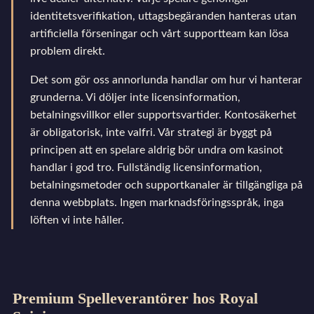
identitetsverifikation, uttagsbegäranden hanteras utan
artificiella förseningar och vårt supportteam kan lösa
problem direkt.
Det som gör oss annorlunda handlar om hur vi hanterar
grunderna. Vi döljer inte licensinformation,
betalningsvillkor eller supportsvartider. Kontosäkerhet
är obligatorisk, inte valfri. Vår strategi är byggt på
principen att en spelare aldrig bör undra om kasinot
handlar i god tro. Fullständig licensinformation,
betalningsmetoder och supportkanaler är tillgängliga på
denna webbplats. Ingen marknadsföringsspråk, inga
löften vi inte håller.
Premium Spelleverantörer hos Royal