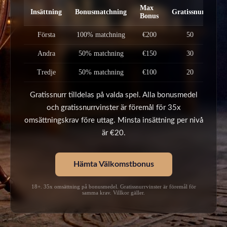
Max
Insättning
Bonusmatchning
Gratissnurr
Bonus
Första
100% matchning
€200
50
Andra
50% matchning
€150
30
Tredje
50% matchning
€100
20
Gratissnurr tilldelas på valda spel. Alla bonusmedel
och gratissnurrvinster är föremål för 35x
omsättningskrav före uttag. Minsta insättning per nivå
är €20.
Hämta Välkomstbonus
18+. 35x omsättning på bonusmedel. Gratissnurrvinster är föremål för
samma krav. Villkor gäller.