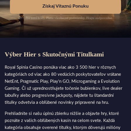
Získaj Vítaznú Ponuku
18+. Iba noví hráči. Platia všeobecné podmienky. Hrajte zodpovedne.
Výber Hier s Skutočnými Titulkami
Royal Spinia Casino ponúka viac ako 3 500 hier v rôznych
kategóriách od viac ako 80 vedúcich poskytovateľov vrátane
NetEnt, Pragmatic Play, Play'n GO, Microgaming a Evolution
Gaming. Či už uprednostňujete točenie bubienkov, live dealer
tabuľky alebo progresívne jackpoty, nájdete tu štandardní
titulky odvetvia a obľúbené novinky pripravené na hru.
Prehliadnite si našu úplnú zbierku nižšie a objavte hry, ktoré
poznáte z vašich obľúbených kasín na celom svete. Každá
kategória obsahuje overené titulky, ktorým dôverujú milióny