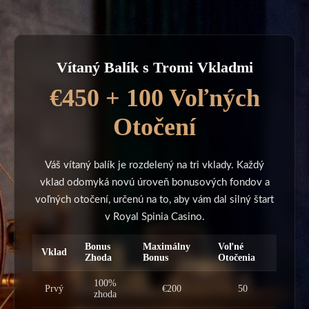
Vítaný Balík s Tromi Vkladmi
€450 + 100 Voľných
Otočení
Váš vítaný balík je rozdelený na tri vklady. Každý
vklad odomyká novú úroveň bonusových fondov a
voľných otočení, určenú na to, aby vám dal silný štart
v Royal Spinia Casino.
Bonus
Maximálny
Voľné
Vklad
Zhoda
Bonus
Otočenia
100%
Prvý
€200
50
zhoda