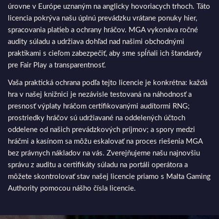
úrovne v Európe uznaným na anglicky hovoriacych trhoch. Táto
licencia pokrýva našu úplnú prevádzku vrátane ponuky hier,
spracovania platieb a ochrany hráčov. MGA vykonáva ročné
audity súladu a udržiava dohľad nad našimi obchodnými
praktikami s cieľom zabezpečiť, aby sme spĺňali ich štandardy
pre Fair Play a transparentnosť.
Vaša praktická ochrana podľa tejto licencie je konkrétna: každá
hra v našej knižnici je nezávisle testovaná na náhodnosť a
presnosť výplaty hráčom certifikovanými audítormi RNG;
prostriedky hráčov sú udržiavané na oddelených účtoch
oddelene od našich prevádzkových príjmov; a spory medzi
hráčmi a kasínom sa môžu eskalovať na proces riešenia MGA
bez právnych nákladov na vás. Zverejňujeme našu najnovšiu
správu z auditu a certifikáty súladu na portáli operátora a
môžete skontrolovať stav našej licencie priamo s Malta Gaming
Authority pomocou nášho čísla licencie.