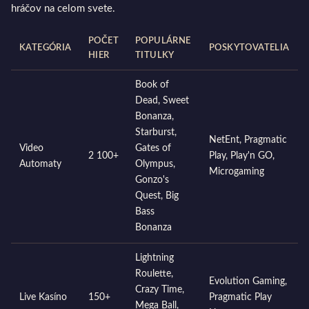
hráčov na celom svete.
POČET
POPULÁRNE
KATEGÓRIA
POSKYTOVATELIA
HIER
TITULKY
Book of
Dead, Sweet
Bonanza,
Starburst,
NetEnt, Pragmatic
Video
Gates of
2 100+
Play, Play'n GO,
Automaty
Olympus,
Microgaming
Gonzo's
Quest, Big
Bass
Bonanza
Lightning
Roulette,
Evolution Gaming,
Crazy Time,
Live Kasíno
150+
Pragmatic Play
Mega Ball,