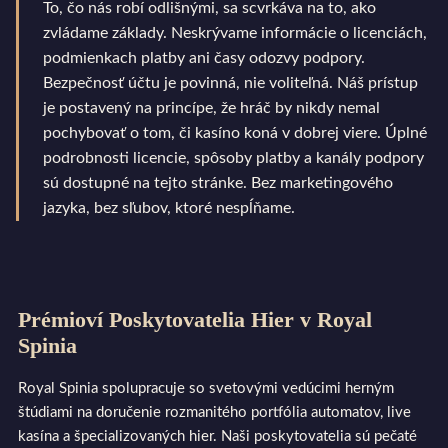
To, čo nás robí odlišnými, sa scvrkáva na to, ako
zvládame základy. Neskrývame informácie o licenciách,
podmienkach platby ani časy odozvy podpory.
Bezpečnosť účtu je povinná, nie voliteľná. Náš prístup
je postavený na princípe, že hráč by nikdy nemal
pochybovať o tom, či kasíno koná v dobrej viere. Úplné
podrobnosti licencie, spôsoby platby a kanály podpory
sú dostupné na tejto stránke. Bez marketingového
jazyka, bez sľubov, ktoré nespĺňame.
Prémioví Poskytovatelia Hier v Royal
Spinia
Royal Spinia spolupracuje so svetovými vedúcimi herným
štúdiami na doručenie rozmanitého portfólia automatov, live
kasína a špecializovaných hier. Naši poskytovatelia sú pečaté